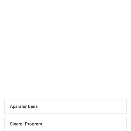
Penduduk
07 November 2014 09:53:54
Pemerintahan Desa
06 November 2014 17:25:34
Panduan Back-Up Data (Export
Database) SID 3.0
06 November 2014 15:26:37
Data Desa
06 November 2014 14:33:38
Jelajah Desa yang Mengesankan
24 Oktober 2014 16:57:06
Bakpia Ketan
16 Mei 2014 13:21:08
Selamat Bergabung dengan SID
Aparatur Desa
Sinergi Program