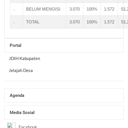
.
BELUM MENGISI
3.070
100%
1.572
51
.
TOTAL
3.070
100%
1.572
51
Portal
JDIH Kabupaten
Jelajah Desa
Agenda
Media Sosial
Facebook