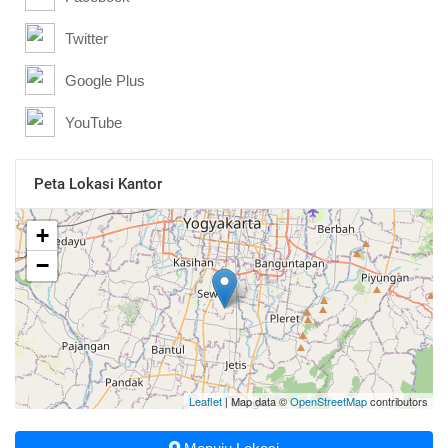
Twitter
Google Plus
YouTube
Peta Lokasi Kantor
+
−
Leaflet
| Map data ©
OpenStreetMap
contributors