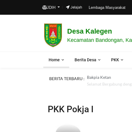
JDIH
Jelajah
Lembaga Masyarakat
Desa Kalegen
Kecamatan Bandongan, Ka
Home
Berita Desa
PKK
Bakpia Ketan
BERITA TERBARU :
Selamat Bergabung denga
PKK Pokja I